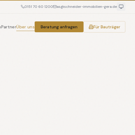
0151 70 60 1200
as@schneider-immobilien-gera.de
n
Partner
Über uns
Beratung anfragen
Für Bauträger