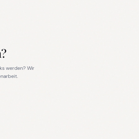
n?
rks werden? Wir
narbeit.