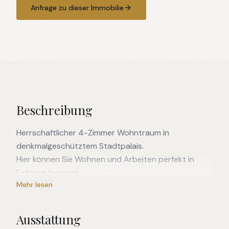
Anfrage zu dieser Immobilie
Beschreibung
Herrschaftlicher 4-Zimmer Wohntraum in
denkmalgeschütztem Stadtpalais.
Hier können Sie Wohnen und Arbeiten perfekt in
Einklang bringen!
Mehr lesen
In einer der schönsten Villen der Stadt wartet ein
luxuriöser Altbau mit vielen modernen Elementen auf
Ausstattung
Sie.